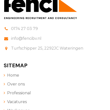
0174 27 03 79
info@fencibv.nl
Turfschipper 25, 2292JC Wateringen
SITEMAP
Home
Over ons
Professional
Vacatures